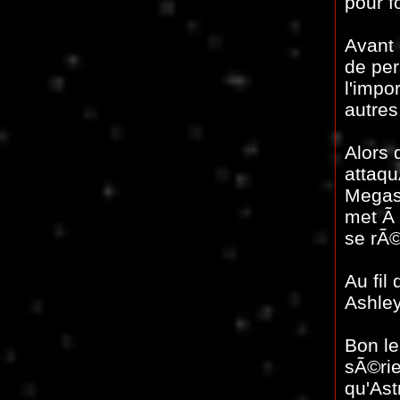
pour f
Avant 
de per
l'impo
autres
Alors 
attaqu
Megas
met Ã 
se rÃ©
Au fil
Ashley
Bon le
sÃ©rie
qu'Ast