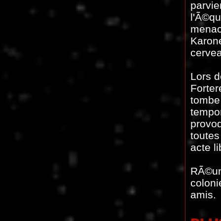
parvie
l'Ã©qu
menace
Karone
cerve
Lors d
Forter
tombe 
tempor
provoq
toutes
acte l
RÃ©uni
coloni
amis.