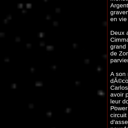
Argent
gravem
en vie
Deux a
Cimma
grand 
de Zo
parvie
A son 
dÃ©cou
Carlos
avoir 
leur d
Power 
circui
d'asse