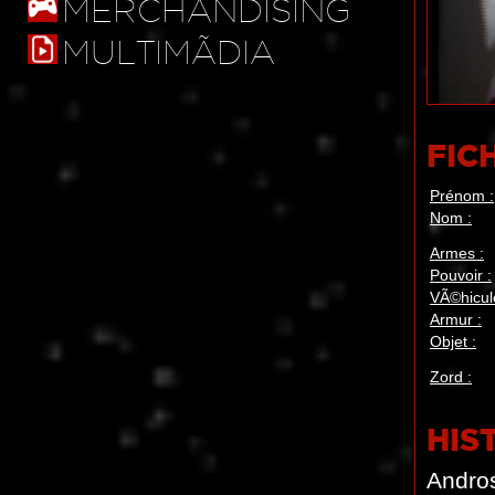
MERCHANDISING
MULTIMÃDIA
FIC
Prénom :
Nom :
Armes :
Pouvoir :
VÃ©hicul
Armur :
Objet :
Zord :
HIS
Andros