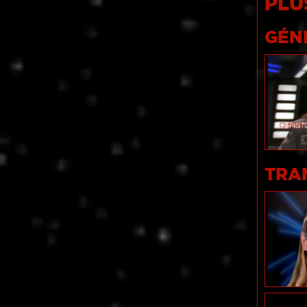
PLU
GÉN
TRA