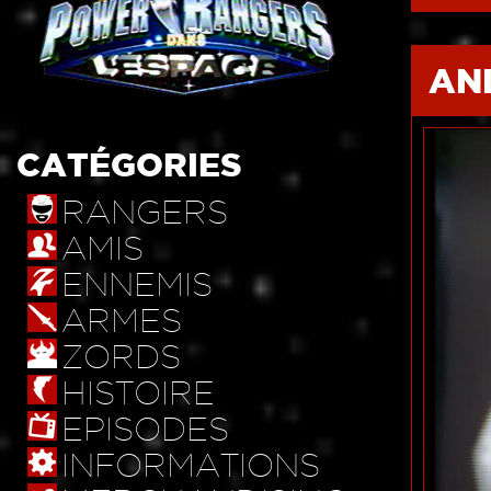
AN
CATÉGORIES
RANGERS
AMIS
ENNEMIS
ARMES
ZORDS
HISTOIRE
EPISODES
INFORMATIONS