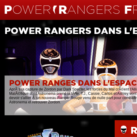
POWER RANGERS DANS L'
POWER RANGES DANS L'ESPAC
AprÃ¨s la capture de Zordon par Dark Specter, les forces du Mal crÃ©ent l'All
MalÃ©fique dont Astronema prend la tÃªte. T.J., Cassie, Carlos et Ashley vont
devoir s'allier Ã un nouveau Ranger Rouge venu de nulle part pour combatt
Astronema et retrouver Zordon.