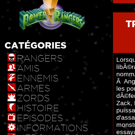
T
CATÉGORIES
RANGERS
Lorsqu
AMIS
libÃ©r
nommÃ
ENNEMIS
Ã Ange
ARMES
les po
dÃ©fen
ZORDS
Zack, 
HISTOIRE
puissa
EPISODES
d'assa
monstr
INFORMATIONS
essaya