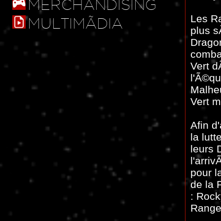
MERCHANDISING
Les Ra
MULTIMÃDIA
plus s
Drago
combat
Vert d
l'Ã©qu
Malhe
Vert m
Afin d
la lut
leurs 
l'arri
pour l
de la 
: Rock
Ranger