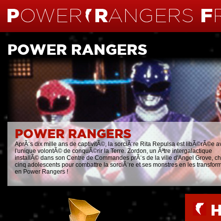
POWER RANGERS
POWER RANGERS
AprÃ¨s dix mille ans de captivitÃ©, la sorciÃ¨re Rita Repulsa est libÃ©rÃ©e a
l'unique volontÃ© de conquÃ©rir la Terre. Zordon, un Ãªtre intergalactique
installÃ© dans son Centre de Commandes prÃ¨s de la ville d'Angel Grove, cho
cinq adolescents pour combattre la sorciÃ¨re et ses monstres en les transfor
en Power Rangers !
H