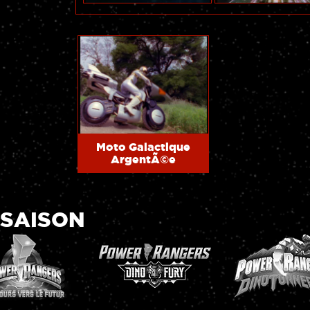
Moto Galactique
ArgentÃ©e
 SAISON