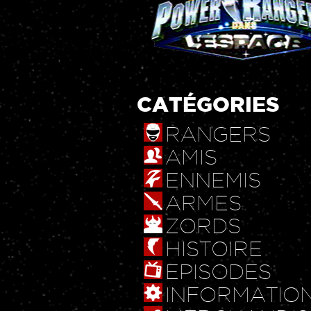
CATÉGORIES
RANGERS
AMIS
ENNEMIS
ARMES
ZORDS
HISTOIRE
EPISODES
INFORMATIO