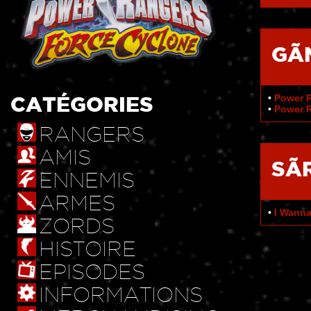
GÃ
CATÉGORIES
•
Power 
•
Power R
RANGERS
AMIS
SÃ
ENNEMIS
ARMES
•
I Wanna
ZORDS
HISTOIRE
EPISODES
INFORMATIONS