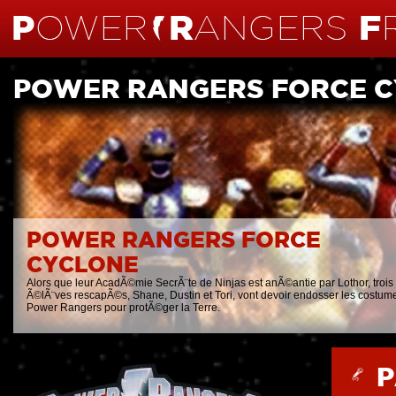
POWER RANGERS FORCE 
POWER RANGERS FORCE
CYCLONE
Alors que leur AcadÃ©mie SecrÃ¨te de Ninjas est anÃ©antie par Lothor, trois
Ã©lÃ¨ves rescapÃ©s, Shane, Dustin et Tori, vont devoir endosser les costum
Power Rangers pour protÃ©ger la Terre.
P