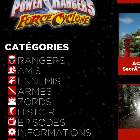
CATÉGORIES
RANGERS
Ac
AMIS
SecrÃ¨
ENNEMIS
ARMES
ZORDS
HISTOIRE
EPISODES
INFORMATIONS