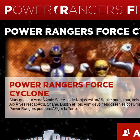
POWER RANGERS FORCE 
POWER RANGERS FORCE
CYCLONE
Alors que leur AcadÃ©mie SecrÃ¨te de Ninjas est anÃ©antie par Lothor, trois
Ã©lÃ¨ves rescapÃ©s, Shane, Dustin et Tori, vont devoir endosser les costum
Power Rangers pour protÃ©ger la Terre.
A