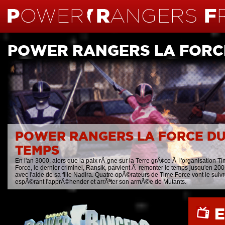
POWER RANGERS LA FORC
POWER RANGERS LA FORCE D
TEMPS
En l'an 3000, alors que la paix rÃ¨gne sur la Terre grÃ¢ce Ã l'organisation T
Force, le dernier criminel, Ransik, parvient Ã remonter le temps jusqu'en 20
avec l'aide de sa fille Nadira. Quatre opÃ©rateurs de Time Force vont le suiv
espÃ©rant l'apprÃ©hender et arrÃªter son armÃ©e de Mutants.
E