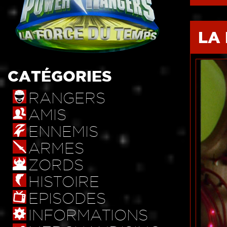
LA 
CATÉGORIES
RANGERS
AMIS
ENNEMIS
ARMES
ZORDS
HISTOIRE
EPISODES
INFORMATIONS