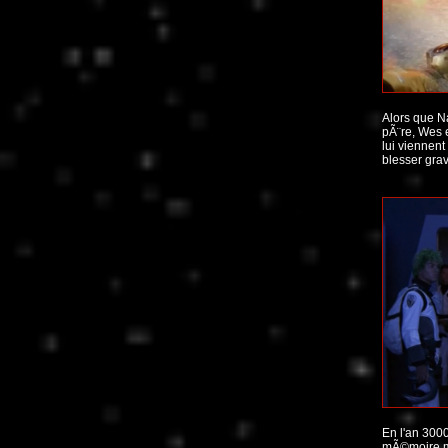
Alors que Na
pÃ¨re, Wes e
lui viennent
blesser gra
En l'an 3000
mÃ©moire mo