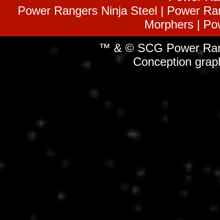
Power Rangers Ninja Steel | Power Ra
Morphers | Po
™ & © SCG Power Rang
Conception grap