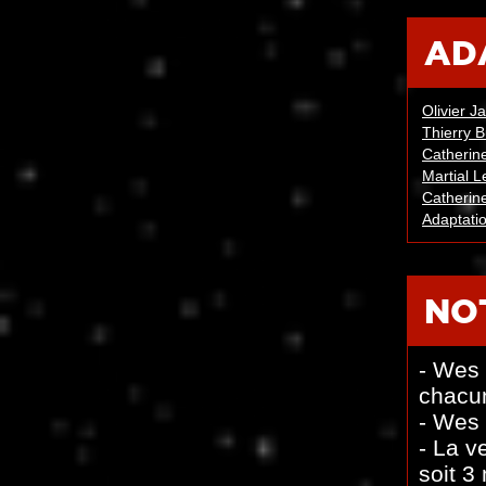
AD
Olivier J
Thierry B
Catherine
Martial L
Catherine
Adaptatio
NO
- Wes 
chacun
- Wes 
- La v
soit 3