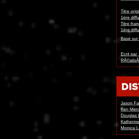
Titre orig
1ère diff
Titre fran
1ère diff
Basé sur 
Ecrit par 
RÃ©alisÃ
DI
Jason Fa
Ken Merc
Douglas F
Katherin
Monica L