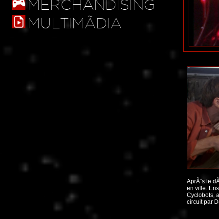
MERCHANDISING
MULTIMÃDIA
AprÃ¨s le d
en ville. En
Cyclobots, 
circuit par 