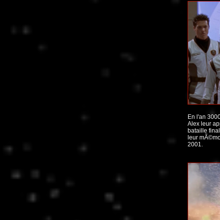
En l'an 300
Alex leur a
bataille fina
leur mÃ©moi
2001.