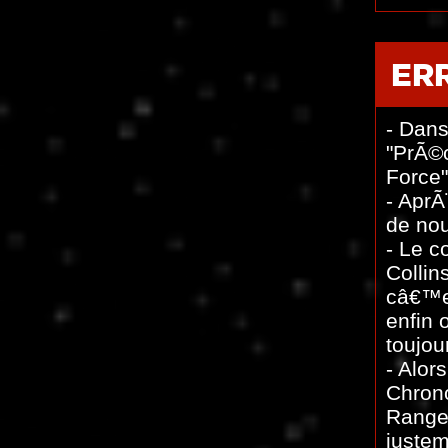
ER
- Dans
"PrÃ©c
Force"
- AprÃ
de nou
- Le c
Collin
câ€™es
enfin 
toujou
- Alor
Chrono
Ranger
justem