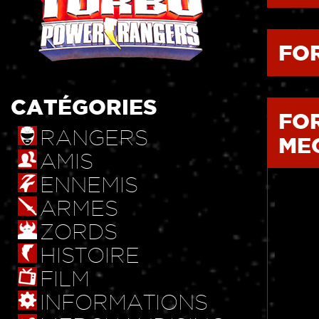
FO
CATÉGORIES
FO
RANGERS
ME
AMIS
ENNEMIS
ARMES
ZORDS
HISTOIRE
FILM
INFORMATIONS