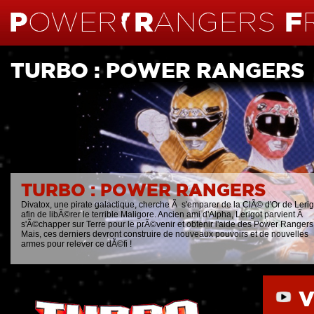
TURBO : POWER RANGERS
TURBO : POWER RANGERS
Divatox, une pirate galactique, cherche Ã s'emparer de la ClÃ© d'Or de Lerig
afin de libÃ©rer le terrible Maligore. Ancien ami d'Alpha, Lerigot parvient Ã
s'Ã©chapper sur Terre pour le prÃ©venir et obtenir l'aide des Power Rangers
Mais, ces derniers devront construire de nouveaux pouvoirs et de nouvelles
armes pour relever ce dÃ©fi !
V