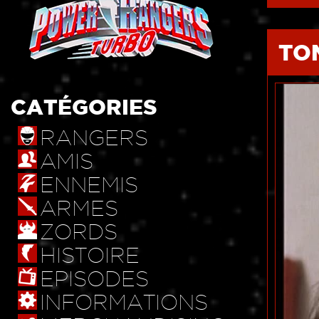
TO
CATÉGORIES
RANGERS
AMIS
ENNEMIS
ARMES
ZORDS
HISTOIRE
EPISODES
INFORMATIONS