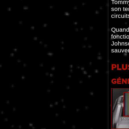
Tommy 
son te
circui
Quand 
foncti
Johnso
sauver
PLU
GÉN