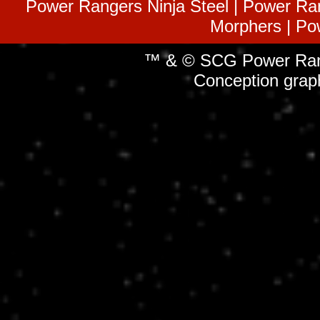
Power Rangers Ninja Steel | Power Ra
Morphers | Po
™ & © SCG Power Rang
Conception grap