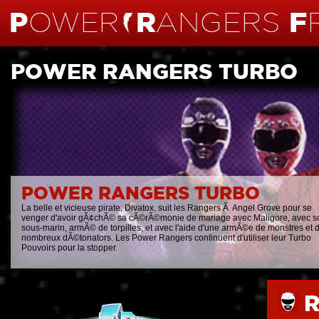
POWER RANGERS TURBO
POWER RANGERS TURBO
La belle et vicieuse pirate, Divatox, suit les Rangers Ã Angel Grove pour se
venger d'avoir gÃ¢chÃ© sa cÃ©rÃ©monie de mariage avec Maligore, avec s
sous-marin, armÃ© de torpilles, et avec l'aide d'une armÃ©e de monstres et 
nombreux dÃ©tonators. Les Power Rangers continuent d'utiliser leur Turbo
Pouvoirs pour la stopper.