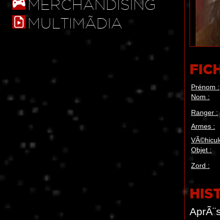
MERCHANDISING
MULTIMÃDIA
FIC
Prénom :
Nom :
Ranger :
Armes :
VÃ©hicul
Objet :
Zord :
HIS
AprÃ¨s