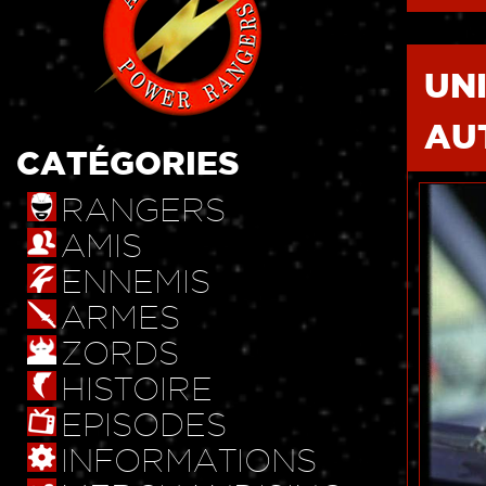
UN
AU
CATÉGORIES
RANGERS
AMIS
ENNEMIS
ARMES
ZORDS
HISTOIRE
EPISODES
INFORMATIONS