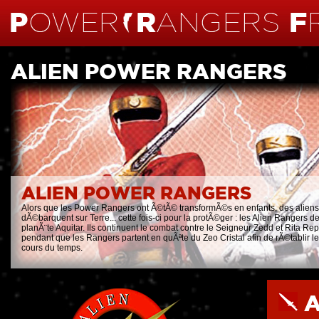
ALIEN POWER RANGERS
ALIEN POWER RANGERS
Alors que les Power Rangers ont Ã©tÃ© transformÃ©s en enfants, des aliens
dÃ©barquent sur Terre... cette fois-ci pour la protÃ©ger : les Alien Rangers de
planÃ¨te Aquitar. Ils continuent le combat contre le Seigneur Zedd et Rita Re
pendant que les Rangers partent en quÃªte du Zeo Cristal afin de rÃ©tablir le
cours du temps.