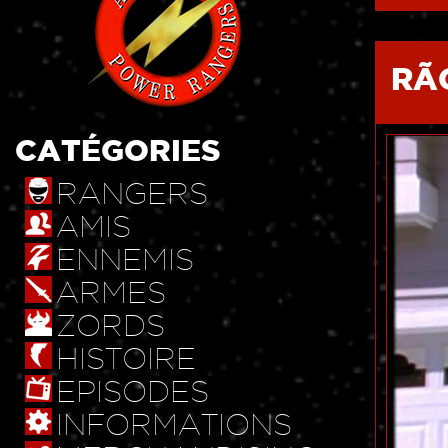
RÃ
CATÉGORIES
RANGERS
AMIS
ENNEMIS
ARMES
ZORDS
HISTOIRE
EPISODES
INFORMATIONS