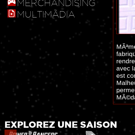
MERCHANDISING
MULTIMÃDIA
MÃªme 
fabri
rendre
avec l
est co
Malheu
permet
MÃ©dai
EXPLOREZ UNE SAISON