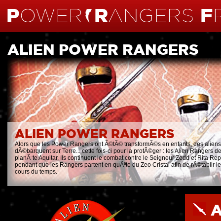
ALIEN POWER RANGERS
ALIEN POWER RANGERS
Alors que les Power Rangers ont Ã©tÃ© transformÃ©s en enfants, des aliens
dÃ©barquent sur Terre... cette fois-ci pour la protÃ©ger : les Alien Rangers de
planÃ¨te Aquitar. Ils continuent le combat contre le Seigneur Zedd et Rita Re
pendant que les Rangers partent en quÃªte du Zeo Cristal afin de rÃ©tablir le
cours du temps.