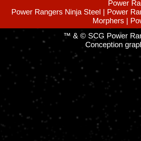
Power Ra
Power Rangers Ninja Steel | Power Ra
Morphers | Po
™ & © SCG Power Rang
Conception grap