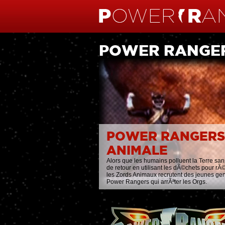
POWER RANGER
POWER RANGERS
ANIMALE
Alors que les humains polluent la Terre san
de retour en utilisant les dÃ©chets pour rÃ©
les Zords Animaux recrutent des jeunes ge
Power Rangers qui arrÃªter les Orgs.