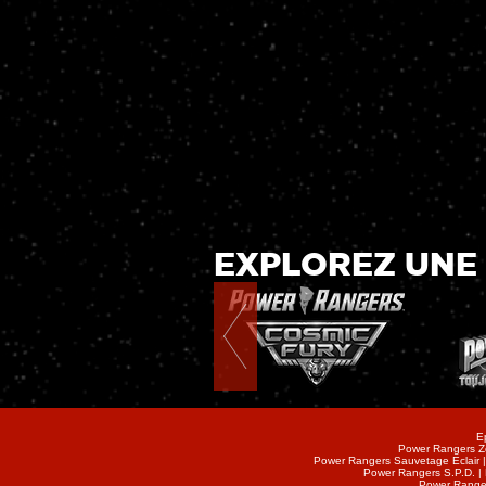
EXPLOREZ UNE
E
Power Rangers Ze
Power Rangers Sauvetage Eclair 
Power Rangers S.P.D. |
Power Ranger