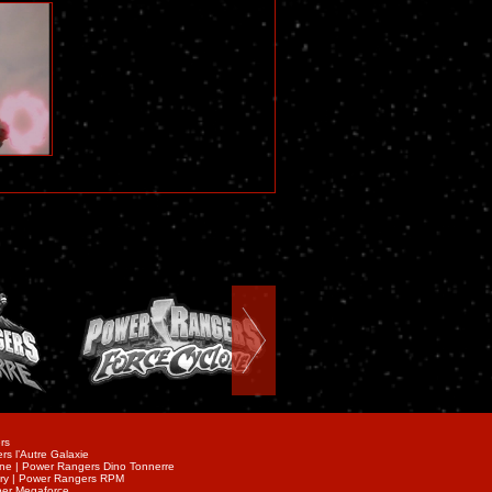
rs
s l’Autre Galaxie
ne | Power Rangers Dino Tonnerre
ury | Power Rangers RPM
per Megaforce