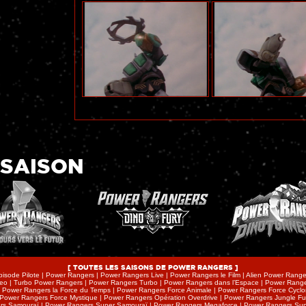
 SAISON
[ TOUTES LES SAISONS DE POWER RANGERS ]
pisode Pilote | Power Rangers | Power Rangers Live | Power Rangers le Film | Alien Power Range
o | Turbo Power Rangers | Power Rangers Turbo | Power Rangers dans l’Espace | Power Ranger
| Power Rangers la Force du Temps | Power Rangers Force Animale | Power Rangers Force Cyclo
 Power Rangers Force Mystique | Power Rangers Opération Overdrive | Power Rangers Jungle F
s Samouraï | Power Rangers Super Samouraï | Power Rangers Megaforce | Power Rangers Su