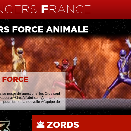
S FORCE ANIMALE
 FORCE
s se poser de questions, les Orgs sont
apparaÃ®tre. A l'abri sur l'Animarium,
ns pour former la nouvelle Ã©quipe de
ZORDS