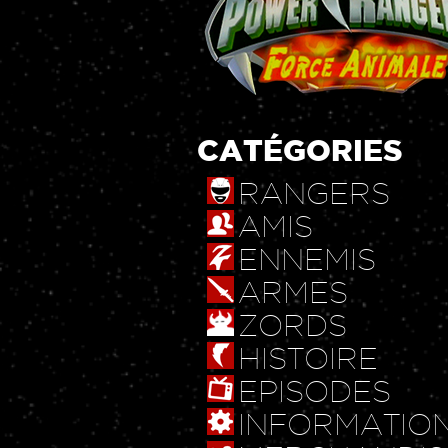
CATÉGORIES
RANGERS
AMIS
ENNEMIS
ARMES
ZORDS
HISTOIRE
EPISODES
INFORMATIO