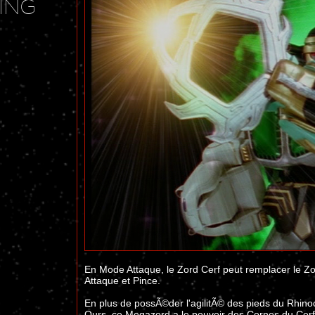
ING
En Mode Attaque, le Zord Cerf peut remplacer le Z
Attaque et Pince.
En plus de possÃ©der l'agilitÃ© des pieds du Rhino
Ours, ce Megazord a le pouvoir des Cornes du Cerf