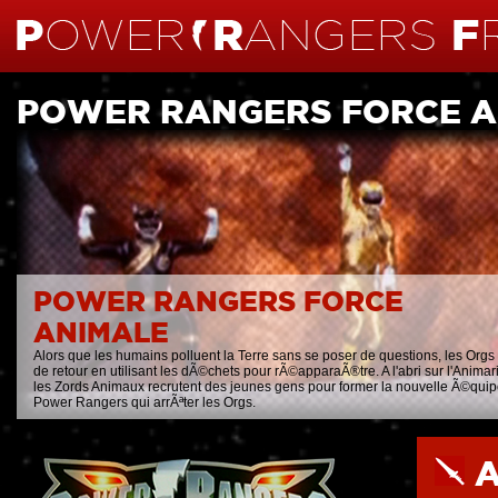
POWER RANGERS FORCE A
POWER RANGERS FORCE
ANIMALE
Alors que les humains polluent la Terre sans se poser de questions, les Orgs
de retour en utilisant les dÃ©chets pour rÃ©apparaÃ®tre. A l'abri sur l'Animar
les Zords Animaux recrutent des jeunes gens pour former la nouvelle Ã©qui
Power Rangers qui arrÃªter les Orgs.