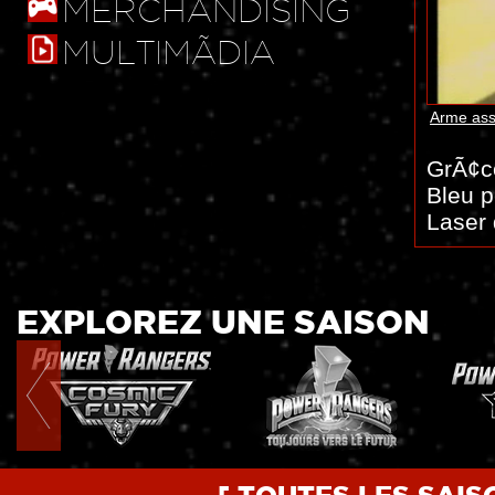
MERCHANDISING
MULTIMÃDIA
Arme ass
GrÃ¢ce
Bleu p
Laser 
EXPLOREZ UNE SAISON
[ TOUTES LES SAI