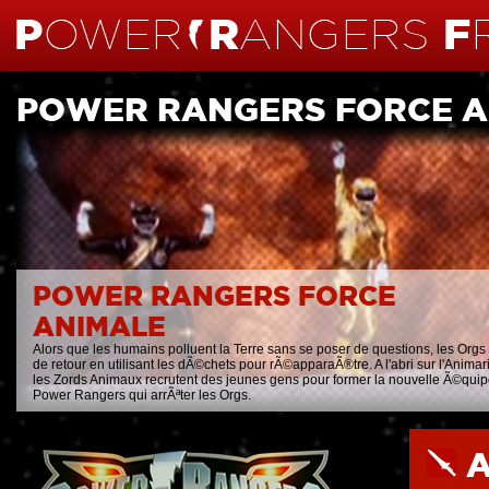
POWER RANGERS FORCE A
POWER RANGERS FORCE
ANIMALE
Alors que les humains polluent la Terre sans se poser de questions, les Orgs
de retour en utilisant les dÃ©chets pour rÃ©apparaÃ®tre. A l'abri sur l'Animar
les Zords Animaux recrutent des jeunes gens pour former la nouvelle Ã©qui
Power Rangers qui arrÃªter les Orgs.