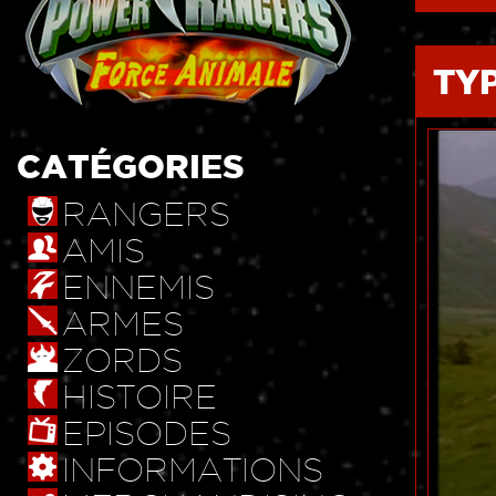
TY
CATÉGORIES
RANGERS
AMIS
ENNEMIS
ARMES
ZORDS
HISTOIRE
EPISODES
INFORMATIONS