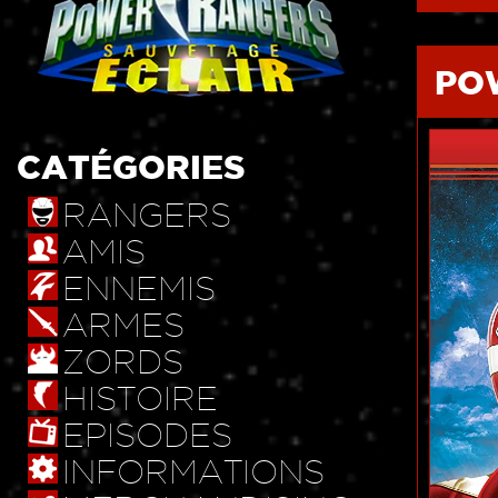
PO
CATÉGORIES
RANGERS
AMIS
ENNEMIS
ARMES
ZORDS
HISTOIRE
EPISODES
INFORMATIONS