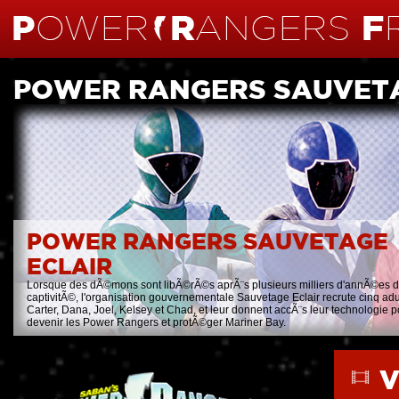
POWER RANGERS SAUVETA
POWER RANGERS SAUVETAGE
ECLAIR
Lorsque des dÃ©mons sont libÃ©rÃ©s aprÃ¨s plusieurs milliers d'annÃ©es 
captivitÃ©, l'organisation gouvernementale Sauvetage Eclair recrute cinq adu
Carter, Dana, Joel, Kelsey et Chad, et leur donnent accÃ¨s leur technologie p
devenir les Power Rangers et protÃ©ger Mariner Bay.
V