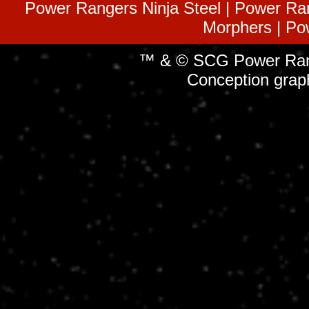
Power Rangers Ninja Steel | Power Ra
Morphers | Po
™ & © SCG Power Rang
Conception grap