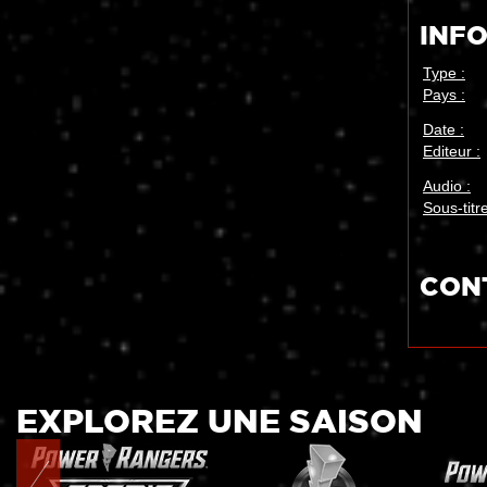
INF
Type :
Pays :
Date :
Editeur :
Audio :
Sous-titre
CON
EXPLOREZ UNE SAISON