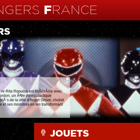
RS
iÃ¨re Rita Repulsa est libÃ©rÃ©e avec
ordon, un Ãªtre intergalactique
¨s de la ville d'Angel Grove, choisit
e et ses monstres en les transformant
JOUETS