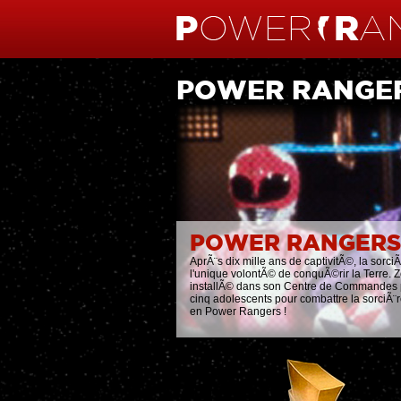
POWER RANGE
POWER RANGERS
AprÃ¨s dix mille ans de captivitÃ©, la sorc
l'unique volontÃ© de conquÃ©rir la Terre. Z
installÃ© dans son Centre de Commandes prÃ
cinq adolescents pour combattre la sorciÃ¨r
en Power Rangers !