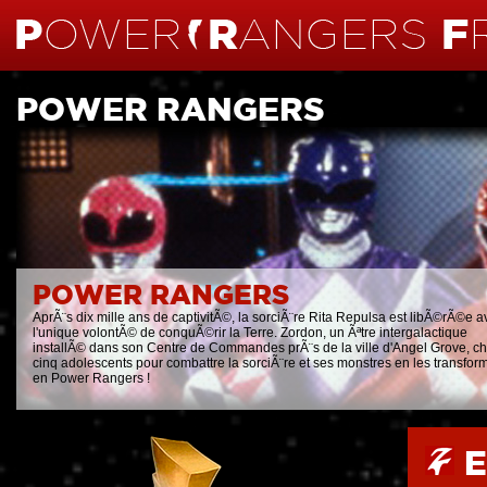
POWER RANGERS
POWER RANGERS
AprÃ¨s dix mille ans de captivitÃ©, la sorciÃ¨re Rita Repulsa est libÃ©rÃ©e a
l'unique volontÃ© de conquÃ©rir la Terre. Zordon, un Ãªtre intergalactique
installÃ© dans son Centre de Commandes prÃ¨s de la ville d'Angel Grove, cho
cinq adolescents pour combattre la sorciÃ¨re et ses monstres en les transfor
en Power Rangers !
E