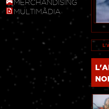
MERCHANDISING
MULTIMÃDIA
L'
L'
NO