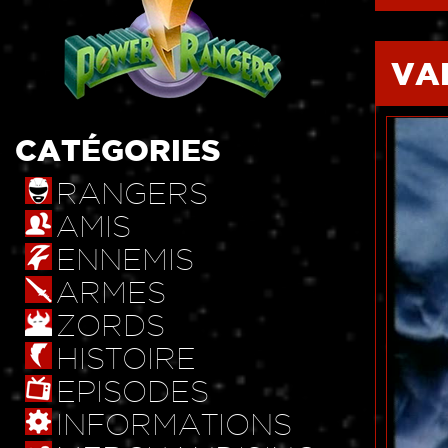
VA
CATÉGORIES
RANGERS
AMIS
ENNEMIS
ARMES
ZORDS
HISTOIRE
EPISODES
INFORMATIONS