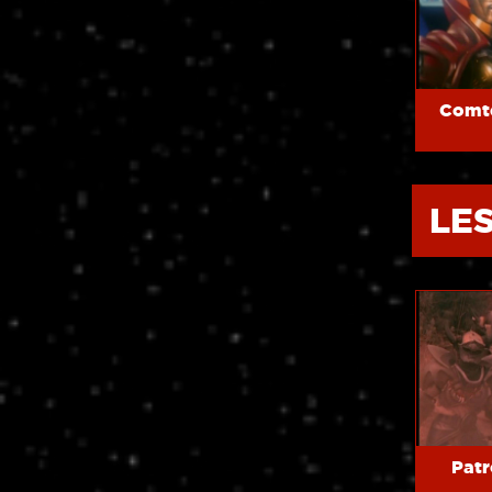
Comt
LE
Patr