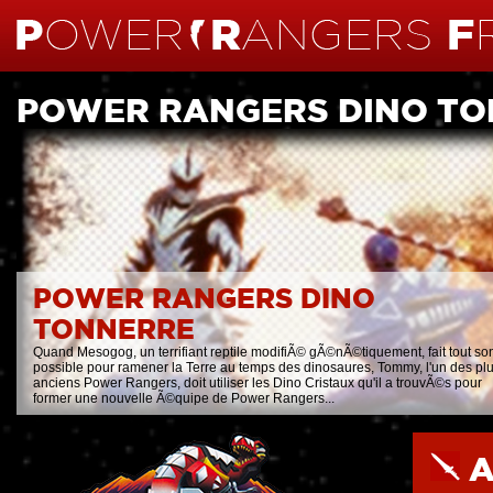
POWER RANGERS DINO T
POWER RANGERS DINO
TONNERRE
Quand Mesogog, un terrifiant reptile modifiÃ© gÃ©nÃ©tiquement, fait tout so
possible pour ramener la Terre au temps des dinosaures, Tommy, l'un des pl
anciens Power Rangers, doit utiliser les Dino Cristaux qu'il a trouvÃ©s pour
former une nouvelle Ã©quipe de Power Rangers...