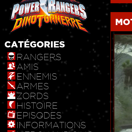
MO
CATÉGORIES
RANGERS
AMIS
ENNEMIS
ARMES
ZORDS
HISTOIRE
EPISODES
INFORMATIONS