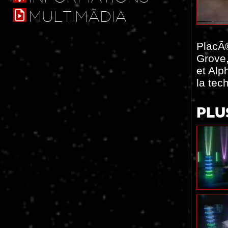
MULTIMÃDIA
PlacÃ©
Grove
et Alp
la tec
PLU