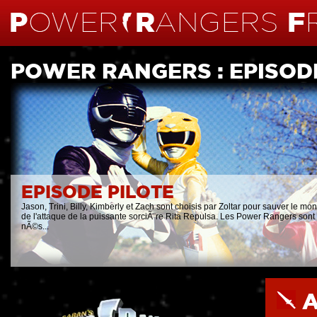
POWER RANGERS : EPISOD
EPISODE PILOTE
Jason, Trini, Billy, Kimberly et Zach sont choisis par Zoltar pour sauver le mo
de l'attaque de la puissante sorciÃ¨re Rita Repulsa. Les Power Rangers sont
nÃ©s...