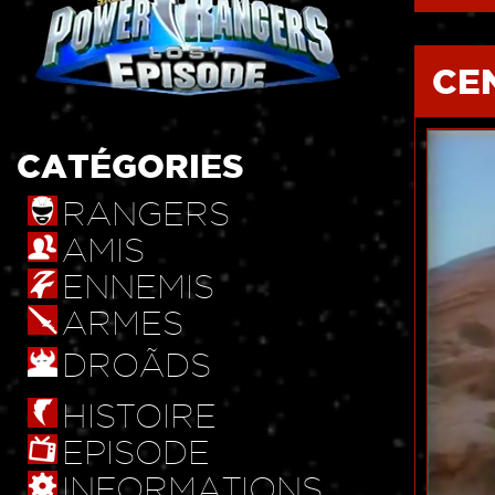
CE
CATÉGORIES
RANGERS
AMIS
ENNEMIS
ARMES
DROÃDS
HISTOIRE
EPISODE
INFORMATIONS